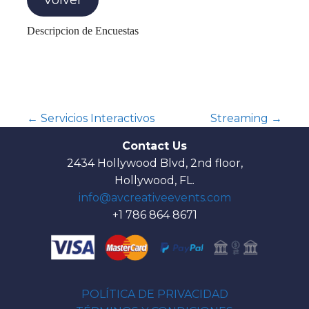
Volver
Descripcion de Encuestas
← Servicios Interactivos
Streaming →
N
Contact Us
2434 Hollywood Blvd, 2nd floor,
a
Hollywood, FL.
v
info@avcreativeevents.com
+1 786 864 8671
e
g
a
POLÍTICA DE PRIVACIDAD